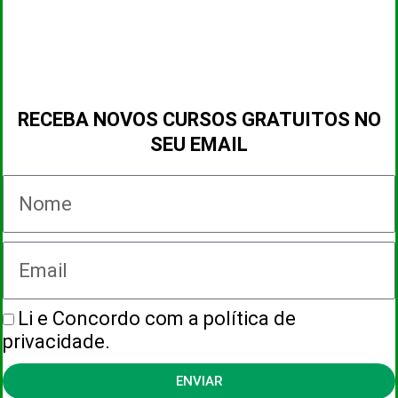
RECEBA NOVOS CURSOS GRATUITOS NO
SEU EMAIL
Nome
Email
Li e Concordo com a política de
Política
privacidade.
de
Privacidade
ENVIAR