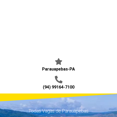
Parauapebas-PA
(94) 99164-7100
Todas Vagas de Parauapebas