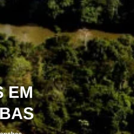
 EM
BAS