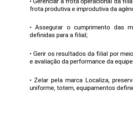
• Gerenciar a frota operacional da fil
frota produtiva e improdutiva da agênc
• Assegurar o cumprimento das me
definidas para a filial;
• Gerir os resultados da filial por me
e avaliação da performance da equipe
• Zelar pela marca Localiza, preser
uniforme, totem, equipamentos defini
• Engajar todos os colaboradores n
clientes.
Outros requisitos
: