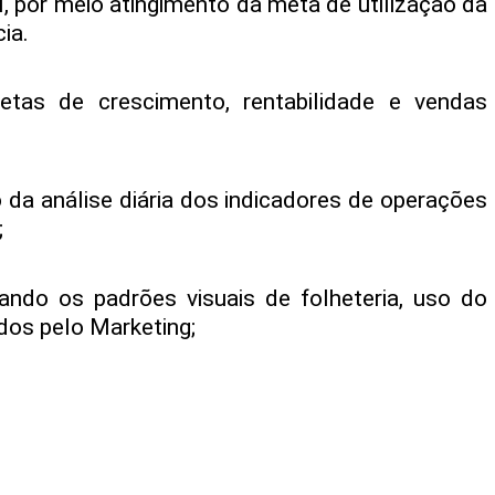
ial, por meio atingimento da meta de utilização da
ia.
tas de crescimento, rentabilidade e vendas
io da análise diária dos indicadores de operações
;
vando os padrões visuais de folheteria, uso do
dos pelo Marketing;
uma visão vibrante e apaixonada de servir aos