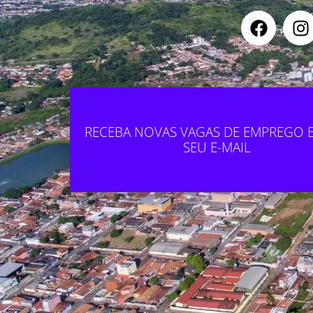
F
I
a
n
c
s
e
t
b
a
o
g
o
r
RECEBA NOVAS VAGAS DE EMPREGO 
k
a
SEU E-MAIL