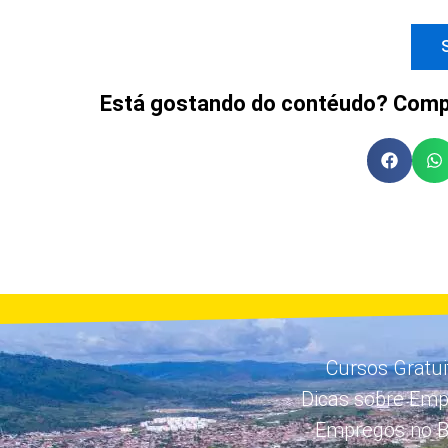
Está gostando do contéudo? Compa
Cursos Gratui
Dicas sobre Em
Empregos no Br