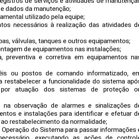
registros de serviços e atividades de manutençã
de dados da manutenção;
amental utilizado pela equipe;
os necessários à realização das atividades d
s, válvulas, tanques e outros equipamentos;
ntagem de equipamentos nas instalações;
a, preventiva e corretiva em equipamentos na
éis ou postos de comando informatizado, e
a restabelecer a funcionalidade do sistema apó
 por atuação dos sistemas de proteção o
o na observação de alarmes e sinalizações d
ntos e instalações para identificar e efetuar d
 ao restabelecimento da normalidade;
 Operação do Sistema para passar informações 
 necessário, executando as ações de control