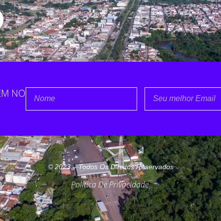
EM NO
Nome
Email
m
© 2023 – Todos Os Direitos Reservados
Política De Privacidade
.