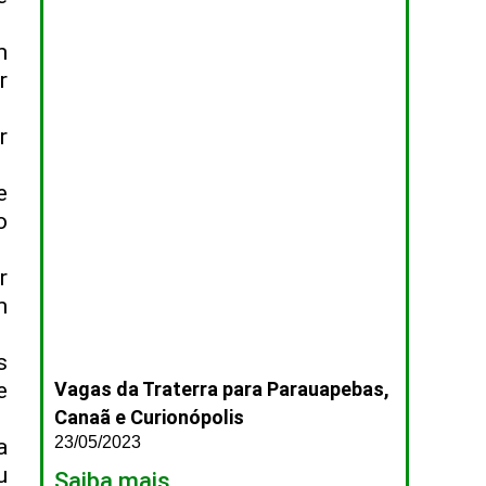
m
r
r
e
o
r
m
s
Vagas da Traterra para Parauapebas,
e
Canaã e Curionópolis
23/05/2023
a
u
Saiba mais