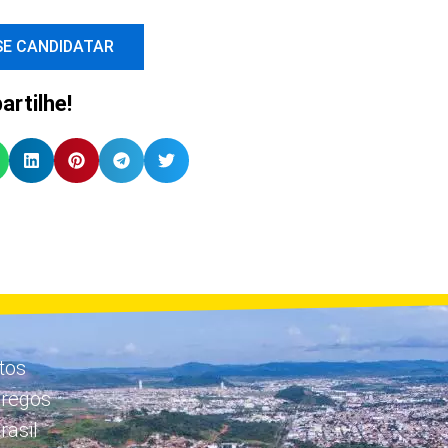
SE CANDIDATAR
rtilhe!
tos
pregos
asil