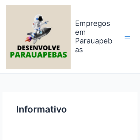
Ir
para
o
Empregos
conteúdo
em
Parauapeb
as
Informativo
Jovem